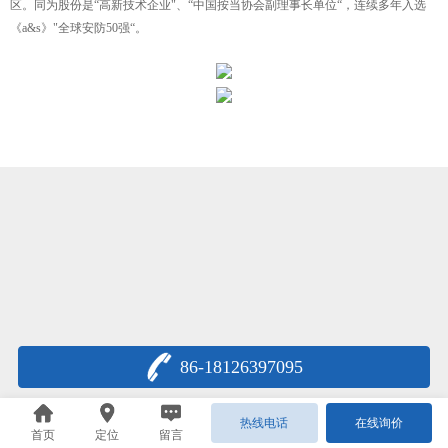
区。同为股份是“高新技术企业"、“中国按当协会副理事长单位“，连续多年入选
《a&s》"全球安防50强“。
86-18126397095
热线电话
在线询价
首页
定位
留言