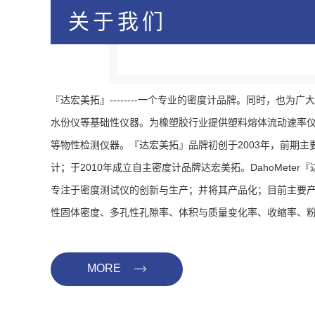
环境试验机
关于我们
热变形维卡软化点测定仪
冲击试验机
『达宏美拓』--------一个专业的密度计品牌。同时，也为
水份仪等基础性仪器。为橡塑胶行业提供塑料熔体流动速率
等物性检测仪器。『达宏美拓』品牌初创于2003年，前期主
计；于2010年成立自主密度计品牌达宏美拓。DahoMete
专注于密度测试仪的创新与生产；并将其产品化；目前主要
性固体密度、多孔性孔隙率、体积与质量变化率、收缩率、
浓度计、贵金属纯度等与密度相关的测试领域。达宏美拓客户
个体提供过密度测量服务；具有研发，生产，品控，售后等
MORE
度计市场*的密度仪生产制造商，品牌口啤良好，*高，产品都获