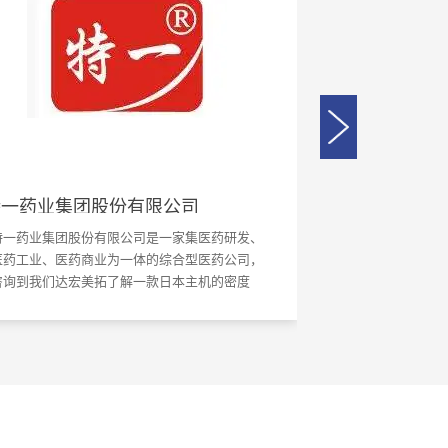
河北汉光重工有限责任公司
深圳市唯真电
河北汉光重工有限责任公司的技术员李女士跟我
深圳市唯真电机发展
们业务咨询了粉末密度计产品的相关信息，了解
用于检测含油轴承
清楚了仪器的操作步骤后就直接谈仪器的购买事
结果表示非常满意
宜了，达宏美拓密度计好不好用，销量足以证明
一切。高稳定，高，高品质就选达宏美拓！