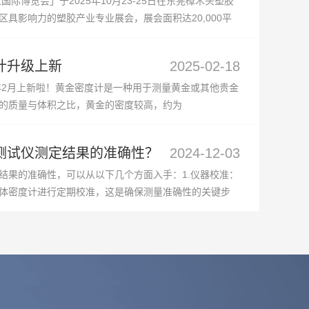
国际博览会」于2025年10月23-25日在东莞樟木头塑胶
具影响力的塑胶产业专业展会，展会面积达20,000平
家海内外展商参展。展会以"聚塑同行，智造赋能"为主...
计升级上新
2025-02-18
5年2月上新啦！黄金密度计是一种用于测量黄金或其他贵金
的质量与体积之比，黄金的密度较高，约为
通过测量密度可以判断黄金的纯度或真伪。黄金密度计的工作原
测试仪测定结果的准确性？
2024-12-03
结果的准确性，可以从以下几个方面入手：1.仪器校准：
体密度计进行定期校准，这是确保测量准确性的关键步
标准液的温度稳定，并记录下温度，因为液体的密度受