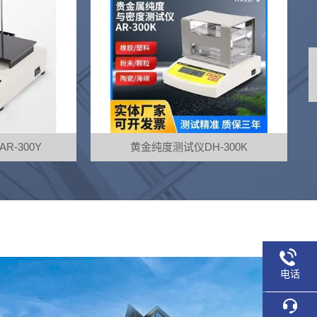
-300K
质量法熔体流动速率仪AR-3682M-BA
A
电话