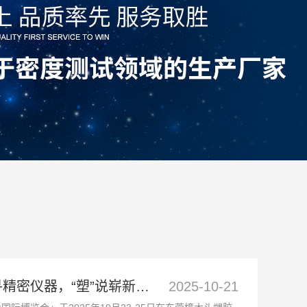
达宏美拓邀您“智”寻精密仪器，“塑”说崭新未来
2025-10-21