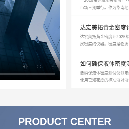
「2025东莞樟木头塑胶产业
市场三期举行。作为华南地区
方米，预计吸引超过350多
达宏美拓黄金密度
达宏美拓黄金密度计202
属密度的仪器。密度是物质
19.32g/cm³，因此
理阿基米德原理：黄...
如何确保液体密度
要确保液体密度测试仪测定
使用已知密度的标准液对液
骤。在校准过程中，应确保
温度影响较大。校准后...
PRODUCT CENTER