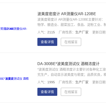
波美度密度计 AR测量仪AR-120BE
波美度密度计 AR测量仪AR-120BE主要针
物学、酿造业、甜菜加工、食品、淀粉工业、
方调制…等方面的应用。产品依据GB/T 611 、GB/
人气：
2115
厂商性质：
生产厂家
更新日期
查看详情
在线留言
DA-300BE*波美度测试仪 酒精浓度计
*波美度测试仪 酒精浓度计主要针对各种化工溶液
究生产，自动显示波美度与密度；品质优良，
靠性；适合要求较高的场合。
人气：
1995
厂商性质：
生产厂家
更新日期
查看详情
在线留言