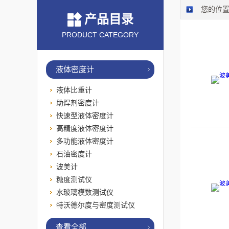
您的位
产品目录
PRODUCT CATEGORY
液体密度计
液体比重计
助焊剂密度计
快速型液体密度计
高精度液体密度计
多功能液体密度计
石油密度计
波美计
糖度测试仪
水玻璃模数测试仪
特沃德尔度与密度测试仪
查看全部