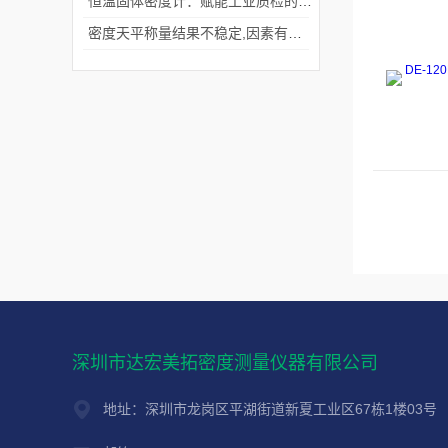
恒温固体密度计：赋能工业质检的精密利器
密度天平称量结果不稳定,因素有很多种
深圳市达宏美拓密度测量仪器有限公司
地址：深圳市龙岗区平湖街道新夏工业区67栋1楼03号