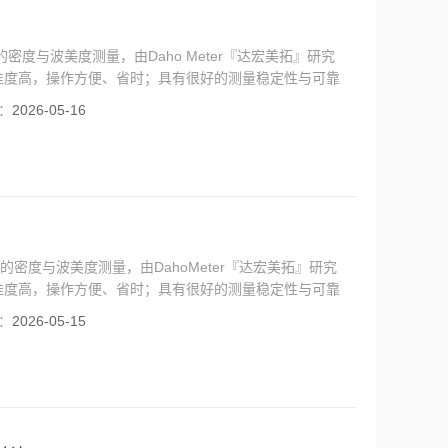
度与波美度测量，由Daho Meter『达宏美拓』研究
准度高，操作方便、省时；具有很好的测量稳定性与可靠
：
2026-05-16
的密度与波美度测量，由DahoMeter『达宏美拓』研究
准度高，操作方便、省时；具有很好的测量稳定性与可靠
：
2026-05-15