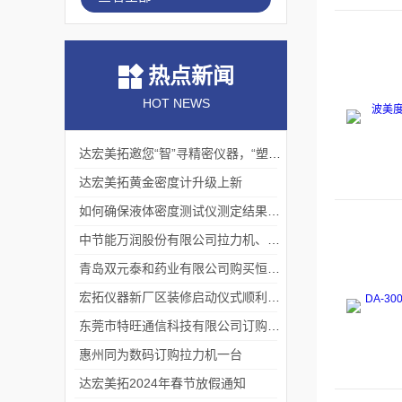
热点新闻
HOT NEWS
达宏美拓邀您“智”寻精密仪器，“塑”说崭新未来
达宏美拓黄金密度计升级上新
如何确保液体密度测试仪测定结果的准确性？
中节能万润股份有限公司拉力机、熔指仪交货完成
青岛双元泰和药业有限公司购买恒温液体密度一台
宏拓仪器新厂区装修启动仪式顺利举行
东莞市特旺通信科技有限公司订购拉力试验机
惠州同为数码订购拉力机一台
达宏美拓2024年春节放假通知