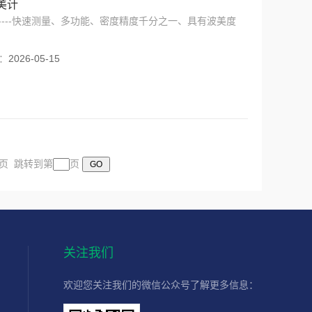
波美计
BE------快速测量、多功能、密度精度千分之一、具有波美度
：
2026-05-15
末页 跳转到第
页
关注我们
欢迎您关注我们的微信公众号了解更多信息：