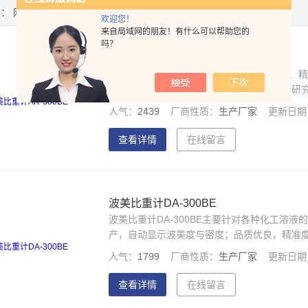
置：
网站首页
>
产品中心
>
液体密度计
> 波美计
欢迎您！
来自局域网的朋友！有什么可以帮助您的
吗？
波美比重计AR-300BE
波美比重计AR-300BE主要针对：化工溶液
业、甜菜加工、食品、淀粉工业、制酒业及研
方面的应用。
人气：
2439
厂商性质：
生产厂家
更新日期
查看详情
在线留言
波美比重计DA-300BE
波美比重计DA-300BE主要针对各种化工溶液的
产，自动显示波美度与密度；品质优良，精准
性；适合要求较高的场合。
人气：
1799
厂商性质：
生产厂家
更新日期
查看详情
在线留言